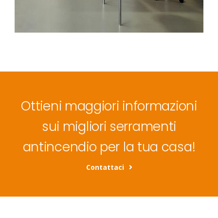
Ottieni maggiori informazioni
sui migliori serramenti
antincendio per la tua casa!
Contattaci